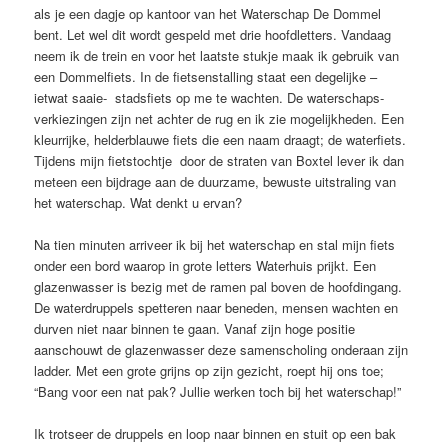
als je een dagje op kantoor van het Waterschap De Dommel
bent. Let wel dit wordt gespeld met drie hoofdletters. Vandaag
neem ik de trein en voor het laatste stukje maak ik gebruik van
een Dommelfiets. In de fietsenstalling staat een degelijke –
ietwat saaie- stadsfiets op me te wachten. De waterschaps-
verkiezingen zijn net achter de rug en ik zie mogelijkheden. Een
kleurrijke, helderblauwe fiets die een naam draagt; de waterfiets.
Tijdens mijn fietstochtje door de straten van Boxtel lever ik dan
meteen een bijdrage aan de duurzame, bewuste uitstraling van
het waterschap. Wat denkt u ervan?
Na tien minuten arriveer ik bij het waterschap en stal mijn fiets
onder een bord waarop in grote letters Waterhuis prijkt. Een
glazenwasser is bezig met de ramen pal boven de hoofdingang.
De waterdruppels spetteren naar beneden, mensen wachten en
durven niet naar binnen te gaan. Vanaf zijn hoge positie
aanschouwt de glazenwasser deze samenscholing onderaan zijn
ladder. Met een grote grijns op zijn gezicht, roept hij ons toe;
“Bang voor een nat pak? Jullie werken toch bij het waterschap!”
Ik trotseer de druppels en loop naar binnen en stuit op een bak