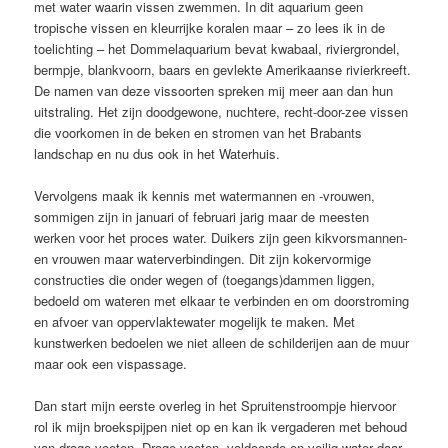
met water waarin vissen zwemmen. In dit aquarium geen
tropische vissen en kleurrijke koralen maar – zo lees ik in de
toelichting – het Dommelaquarium bevat kwabaal, riviergrondel,
bermpje, blankvoorn, baars en gevlekte Amerikaanse rivierkreeft.
De namen van deze vissoorten spreken mij meer aan dan hun
uitstraling. Het zijn doodgewone, nuchtere, recht-door-zee vissen
die voorkomen in de beken en stromen van het Brabants
landschap en nu dus ook in het Waterhuis.
Vervolgens maak ik kennis met watermannen en -vrouwen,
sommigen zijn in januari of februari jarig maar de meesten
werken voor het proces water. Duikers zijn geen kikvorsmannen-
en vrouwen maar waterverbindingen. Dit zijn kokervormige
constructies die onder wegen of (toegangs)dammen liggen,
bedoeld om wateren met elkaar te verbinden en om doorstroming
en afvoer van oppervlaktewater mogelijk te maken. Met
kunstwerken bedoelen we niet alleen de schilderijen aan de muur
maar ook een vispassage.
Dan start mijn eerste overleg in het Spruitenstroompje hiervoor
rol ik mijn broekspijpen niet op en kan ik vergaderen met behoud
van droge voeten. Droge voeten, voldoende en veilig water daar