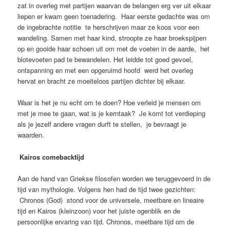
zat in overleg met partijen waarvan de belangen erg ver uit elkaar
liepen er kwam geen toenadering. Haar eerste gedachte was om
de ingebrachte notitie te herschrijven maar ze koos voor een
wandeling. Samen met haar kind, stroopte ze haar broekspijpen
op en gooide haar schoen uit om met de voeten in de aarde, het
blotevoeten pad te bewandelen. Het leidde tot goed gevoel,
ontspanning en met een opgeruimd hoofd werd het overleg
hervat en bracht ze moeiteloos partijen dichter bij elkaar.
Waar is het je nu echt om te doen? Hoe verleid je mensen om
met je mee te gaan, wat is je kerntaak? Je komt tot verdieping
als je jezelf andere vragen durft te stellen, je bevraagt je
waarden.
Kairos c
omebacktijd
Aan de hand van Griekse filosofen worden we teruggevoerd in de
tijd van mythologie. Volgens hen had de tijd twee gezichten:
Chronos (God) stond voor de universele, meetbare en lineaire
tijd en Kairos (kleinzoon) voor het juiste ogenblik en de
persoonlijke ervaring van tijd. Chronos, meetbare tijd om de