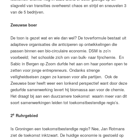
slagveld van transities overheerst chaos en strijd en sneuvelen 3
van de 5 bedrijven.
Zeeuwse boer
De toon is gezet wat en wie dan wel? De toverformule bestaat uit
adaptieve organisaties die anticiperen op ontwikkelingen die
passen binnen een bio-circulaire economie. DSM is zo’n
voorbeeld; het schoolde zich om van bulk- naar fijnchemie. En
Sabic in Bergen op Zoom durfde het aan om haar poorten open te
zetten voor jonge entrepreneurs. Ondanks strenge
veiligheidseisen zagen ze kansen voor alle partijen. Ook de
Zeeuwse boer heeft weer een lonkend perspectief want door deze
gedurfde samenwerking levert hij biomassa aan voor de chemie.
Het draagt bij aan een duurzamere toekomst waarin meer van dit
soort samenwerkingen leiden tot toekomstbestendige regio’s.
e
2
Ruhrgebied
Is Groningen een toekomstbestendige regio? Nee, Jan Rotmans
ziet de toekomst inktzwart. De huidige economie is gestoeld op