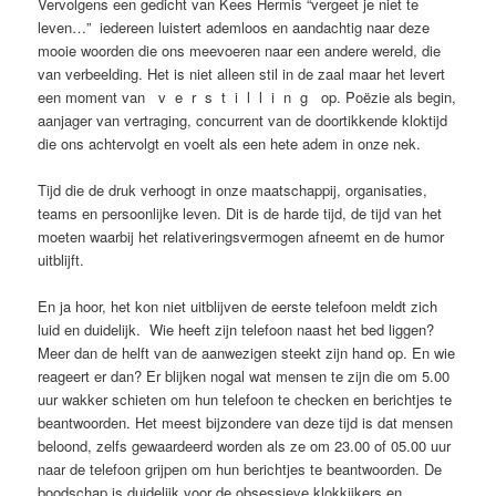
Vervolgens een gedicht van Kees Hermis “vergeet je niet te
leven…” iedereen luistert ademloos en aandachtig naar deze
mooie woorden die ons meevoeren naar een andere wereld, die
van verbeelding. Het is niet alleen stil in de zaal maar het levert
een moment van v e r s t i l l i n g op. Poëzie als begin,
aanjager van vertraging, concurrent van de doortikkende kloktijd
die ons achtervolgt en voelt als een hete adem in onze nek.
Tijd die de druk verhoogt in onze maatschappij, organisaties,
teams en persoonlijke leven. Dit is de harde tijd, de tijd van het
moeten waarbij het relativeringsvermogen afneemt en de humor
uitblijft.
En ja hoor, het kon niet uitblijven de eerste telefoon meldt zich
luid en duidelijk. Wie heeft zijn telefoon naast het bed liggen?
Meer dan de helft van de aanwezigen steekt zijn hand op. En wie
reageert er dan? Er blijken nogal wat mensen te zijn die om 5.00
uur wakker schieten om hun telefoon te checken en berichtjes te
beantwoorden. Het meest bijzondere van deze tijd is dat mensen
beloond, zelfs gewaardeerd worden als ze om 23.00 of 05.00 uur
naar de telefoon grijpen om hun berichtjes te beantwoorden. De
boodschap is duidelijk voor de obsessieve klokkijkers en