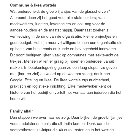
Commune & Ikea wortels
Wat onderscheidt de groeibriljantjes van de glasscherven?
Allereerst doen zij het goed voor alle stakeholders; van
medewerkers, klanten, leveranciers en ook nog voor de
aandeelhouders en de maatschappij. Daarnaast zoeken zij
vernieuwing in de rand van de organisatie; kleine projectjes en
geen budget. Het zijn meer vrijwilligers binnen een organisatie die
op basis van hun kennis en kunde en bevlogenheid innoveren.
Dit soort bedrijven lijken vaak op communes met sekte-achtige
trekjes. Mensen willen er graag bij horen en onderdeel vanuit
maken. In betekenisgeving gaan ze een laag dieper; ze geven
met (hart en ziel) antwoord op de waarom vraag; denk aan
Google, Efteling en Ikea. De Ikea wortels zijn nuchterheid,
praktisch en logistieke inrichting. Elke medewerker kent de
historie van het bedrijf en vertelt het verhaal aan iedereen die het
horen wil.
Family affair
Dan stappen we over naar de zorg. Daar blijken de groeibriljantjes
vooral edelstenen zoals die uit India komen. Denk aan de
voetprothesen uit Jaipur die 40 euro kosten en in het westen