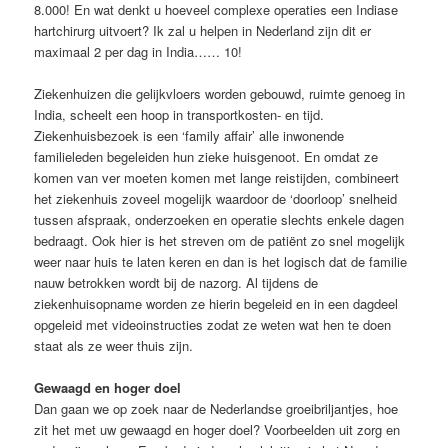
8.000! En wat denkt u hoeveel complexe operaties een Indiase
hartchirurg uitvoert? Ik zal u helpen in Nederland zijn dit er
maximaal 2 per dag in India…… 10!
Ziekenhuizen die gelijkvloers worden gebouwd, ruimte genoeg in
India, scheelt een hoop in transportkosten- en tijd.
Ziekenhuisbezoek is een ‘family affair’ alle inwonende
familieleden begeleiden hun zieke huisgenoot. En omdat ze
komen van ver moeten komen met lange reistijden, combineert
het ziekenhuis zoveel mogelijk waardoor de ‘doorloop’ snelheid
tussen afspraak, onderzoeken en operatie slechts enkele dagen
bedraagt. Ook hier is het streven om de patiënt zo snel mogelijk
weer naar huis te laten keren en dan is het logisch dat de familie
nauw betrokken wordt bij de nazorg. Al tijdens de
ziekenhuisopname worden ze hierin begeleid en in een dagdeel
opgeleid met videoinstructies zodat ze weten wat hen te doen
staat als ze weer thuis zijn.
Gewaagd en hoger doel
Dan gaan we op zoek naar de Nederlandse groeibriljantjes, hoe
zit het met uw gewaagd en hoger doel? Voorbeelden uit zorg en