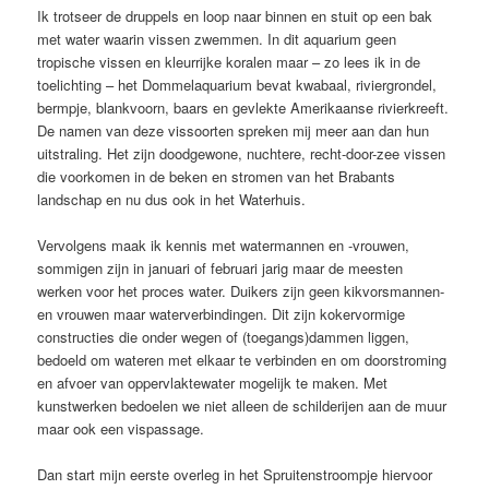
Ik trotseer de druppels en loop naar binnen en stuit op een bak
met water waarin vissen zwemmen. In dit aquarium geen
tropische vissen en kleurrijke koralen maar – zo lees ik in de
toelichting – het Dommelaquarium bevat kwabaal, riviergrondel,
bermpje, blankvoorn, baars en gevlekte Amerikaanse rivierkreeft.
De namen van deze vissoorten spreken mij meer aan dan hun
uitstraling. Het zijn doodgewone, nuchtere, recht-door-zee vissen
die voorkomen in de beken en stromen van het Brabants
landschap en nu dus ook in het Waterhuis.
Vervolgens maak ik kennis met watermannen en -vrouwen,
sommigen zijn in januari of februari jarig maar de meesten
werken voor het proces water. Duikers zijn geen kikvorsmannen-
en vrouwen maar waterverbindingen. Dit zijn kokervormige
constructies die onder wegen of (toegangs)dammen liggen,
bedoeld om wateren met elkaar te verbinden en om doorstroming
en afvoer van oppervlaktewater mogelijk te maken. Met
kunstwerken bedoelen we niet alleen de schilderijen aan de muur
maar ook een vispassage.
Dan start mijn eerste overleg in het Spruitenstroompje hiervoor