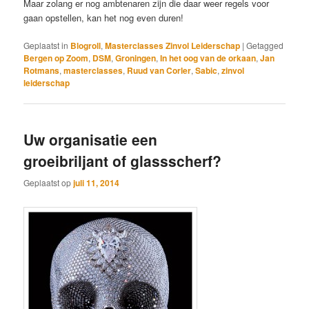
Maar zolang er nog ambtenaren zijn die daar weer regels voor
gaan opstellen, kan het nog even duren!
Geplaatst in
Blogroll
,
Masterclasses Zinvol Leiderschap
|
Getagged
Bergen op Zoom
,
DSM
,
Groningen
,
In het oog van de orkaan
,
Jan
Rotmans
,
masterclasses
,
Ruud van Corler
,
Sabic
,
zinvol
leiderschap
Uw organisatie een
groeibriljant of glassscherf?
Geplaatst op
juli 11, 2014