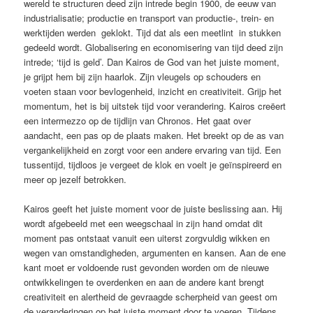
wereld te structuren deed zijn intrede begin 1900, de eeuw van
industrialisatie; productie en transport van productie-, trein- en
werktijden werden geklokt. Tijd dat als een meetlint in stukken
gedeeld wordt. Globalisering en economisering van tijd deed zijn
intrede; ‘tijd is geld’. Dan Kairos de God van het juiste moment,
je grijpt hem bij zijn haarlok. Zijn vleugels op schouders en
voeten staan voor bevlogenheid, inzicht en creativiteit. Grijp het
momentum, het is bij uitstek tijd voor verandering. Kairos creëert
een intermezzo op de tijdlijn van Chronos. Het gaat over
aandacht, een pas op de plaats maken. Het breekt op de as van
vergankelijkheid en zorgt voor een andere ervaring van tijd. Een
tussentijd, tijdloos je vergeet de klok en voelt je geïnspireerd en
meer op jezelf betrokken.
Kairos geeft het juiste moment voor de juiste beslissing aan. Hij
wordt afgebeeld met een weegschaal in zijn hand omdat dit
moment pas ontstaat vanuit een uiterst zorgvuldig wikken en
wegen van omstandigheden, argumenten en kansen. Aan de ene
kant moet er voldoende rust gevonden worden om de nieuwe
ontwikkelingen te overdenken en aan de andere kant brengt
creativiteit en alertheid de gevraagde scherpheid van geest om
de veranderingen op het juiste moment door te voeren. Tijdens