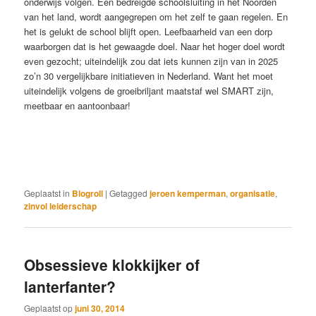
onderwijs volgen. Een bedreigde schoolsluiting in het Noorden
van het land, wordt aangegrepen om het zelf te gaan regelen. En
het is gelukt de school blijft open. Leefbaarheid van een dorp
waarborgen dat is het gewaagde doel. Naar het hoger doel wordt
even gezocht; uiteindelijk zou dat iets kunnen zijn van in 2025
zo’n 30 vergelijkbare initiatieven in Nederland. Want het moet
uiteindelijk volgens de groeibriljant maatstaf wel SMART zijn,
meetbaar en aantoonbaar!
Geplaatst in
Blogroll
|
Getagged
jeroen kemperman
,
organisatie
,
zinvol leiderschap
Obsessieve klokkijker of
lanterfanter?
Geplaatst op
juni 30, 2014