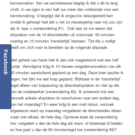
kennismaken. Van uw secretaresse begrijp ik dat u dit te lang
vindt. In uw ogen is een half uur meer dan voldoende voor een
kennismaking. U begrijpt dat ik enigszins teleurgesteld ben
omdat ik gehoopt had dat u net zo nieuwsgierig naar mij zou zijn
als ik naar u (verwondering #1). Ook laat ze me weten dat
afspraken met de 10 directieleden uit maximaal 50 minuten
overleg en 10 minuten ‘transfertijd’ bestaan. Tijd die u nodigt
heeft om zich voor te bereiden op de volgende afspraak.
Facebook
Niet geheel van harte heb ik dan ook toegestemd met een half
uurtje. Vervolgens krijg ik 10 nieuwe vergaderverzoeken van elk
30 minuten aansluitend gepland op een dag. Deze keer sputter ik
tegen, het lijkt me wat krap gepland. Blijkbaar is de ‘transfertijd’ -
regel alleen van toepassing op directieafspraken en niet op die
van de medewerker (verwondering #2). Ik antwoord met een
verzoek enkele afspraken te verschuiven naar een andere dag,
kan het maandag? En weer krijg ik een mail retour; verzoek
afgewezen want op maandag vergaderen de directieleden alleen
maar met elkaar, de hele dag. Opnieuw slaat de verwondering
toe; vergadert u dan de hele dag als team, of bilateraal of beiden
en hoe past u dan de 50 minutenregel toe (verwondering #3)?