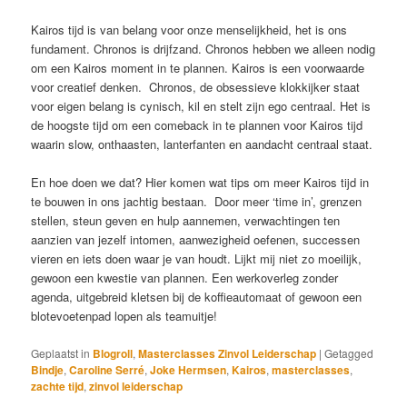
Kairos tijd is van belang voor onze menselijkheid, het is ons
fundament. Chronos is drijfzand. Chronos hebben we alleen nodig
om een Kairos moment in te plannen. Kairos is een voorwaarde
voor creatief denken. Chronos, de obsessieve klokkijker staat
voor eigen belang is cynisch, kil en stelt zijn ego centraal. Het is
de hoogste tijd om een comeback in te plannen voor Kairos tijd
waarin slow, onthaasten, lanterfanten en aandacht centraal staat.
En hoe doen we dat? Hier komen wat tips om meer Kairos tijd in
te bouwen in ons jachtig bestaan. Door meer ‘time in’, grenzen
stellen, steun geven en hulp aannemen, verwachtingen ten
aanzien van jezelf intomen, aanwezigheid oefenen, successen
vieren en iets doen waar je van houdt. Lijkt mij niet zo moeilijk,
gewoon een kwestie van plannen. Een werkoverleg zonder
agenda, uitgebreid kletsen bij de koffieautomaat of gewoon een
blotevoetenpad lopen als teamuitje!
Geplaatst in
Blogroll
,
Masterclasses Zinvol Leiderschap
|
Getagged
Bindje
,
Caroline Serré
,
Joke Hermsen
,
Kairos
,
masterclasses
,
zachte tijd
,
zinvol leiderschap