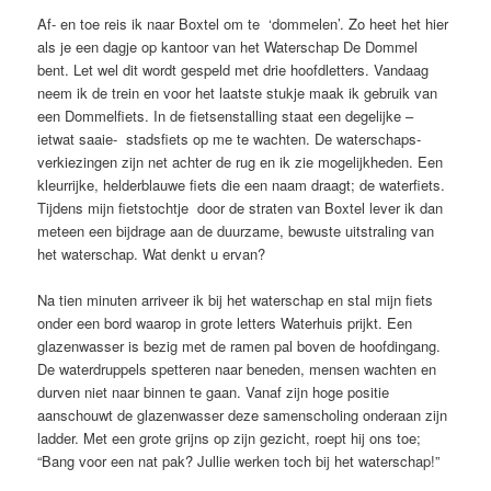
Af- en toe reis ik naar Boxtel om te ‘dommelen’. Zo heet het hier
als je een dagje op kantoor van het Waterschap De Dommel
bent. Let wel dit wordt gespeld met drie hoofdletters. Vandaag
neem ik de trein en voor het laatste stukje maak ik gebruik van
een Dommelfiets. In de fietsenstalling staat een degelijke –
ietwat saaie- stadsfiets op me te wachten. De waterschaps-
verkiezingen zijn net achter de rug en ik zie mogelijkheden. Een
kleurrijke, helderblauwe fiets die een naam draagt; de waterfiets.
Tijdens mijn fietstochtje door de straten van Boxtel lever ik dan
meteen een bijdrage aan de duurzame, bewuste uitstraling van
het waterschap. Wat denkt u ervan?
Na tien minuten arriveer ik bij het waterschap en stal mijn fiets
onder een bord waarop in grote letters Waterhuis prijkt. Een
glazenwasser is bezig met de ramen pal boven de hoofdingang.
De waterdruppels spetteren naar beneden, mensen wachten en
durven niet naar binnen te gaan. Vanaf zijn hoge positie
aanschouwt de glazenwasser deze samenscholing onderaan zijn
ladder. Met een grote grijns op zijn gezicht, roept hij ons toe;
“Bang voor een nat pak? Jullie werken toch bij het waterschap!”