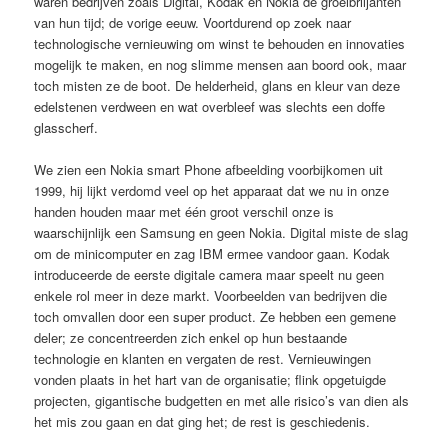
waren bedrijven zoals Digital, Kodak en Nokia de groeibriljanten
van hun tijd; de vorige eeuw. Voortdurend op zoek naar
technologische vernieuwing om winst te behouden en innovaties
mogelijk te maken, en nog slimme mensen aan boord ook, maar
toch misten ze de boot. De helderheid, glans en kleur van deze
edelstenen verdween en wat overbleef was slechts een doffe
glasscherf.
We zien een Nokia smart Phone afbeelding voorbijkomen uit
1999, hij lijkt verdomd veel op het apparaat dat we nu in onze
handen houden maar met één groot verschil onze is
waarschijnlijk een Samsung en geen Nokia. Digital miste de slag
om de minicomputer en zag IBM ermee vandoor gaan. Kodak
introduceerde de eerste digitale camera maar speelt nu geen
enkele rol meer in deze markt. Voorbeelden van bedrijven die
toch omvallen door een super product. Ze hebben een gemene
deler; ze concentreerden zich enkel op hun bestaande
technologie en klanten en vergaten de rest. Vernieuwingen
vonden plaats in het hart van de organisatie; flink opgetuigde
projecten, gigantische budgetten en met alle risico’s van dien als
het mis zou gaan en dat ging het; de rest is geschiedenis.