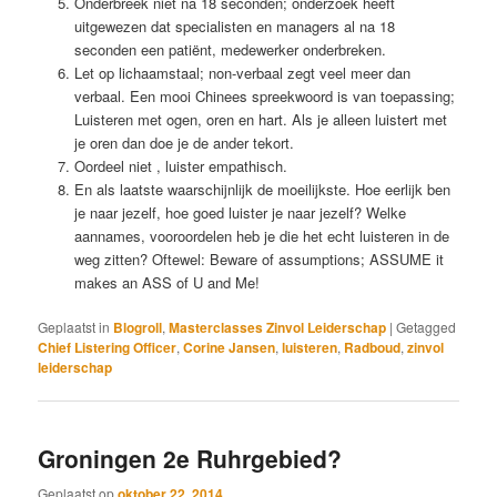
Onderbreek niet na 18 seconden; onderzoek heeft
uitgewezen dat specialisten en managers al na 18
seconden een patiënt, medewerker onderbreken.
Let op lichaamstaal; non-verbaal zegt veel meer dan
verbaal. Een mooi Chinees spreekwoord is van toepassing;
Luisteren met ogen, oren en hart. Als je alleen luistert met
je oren dan doe je de ander tekort.
Oordeel niet , luister empathisch.
En als laatste waarschijnlijk de moeilijkste. Hoe eerlijk ben
je naar jezelf, hoe goed luister je naar jezelf? Welke
aannames, vooroordelen heb je die het echt luisteren in de
weg zitten? Oftewel: Beware of assumptions; ASSUME it
makes an ASS of U and Me!
Geplaatst in
Blogroll
,
Masterclasses Zinvol Leiderschap
|
Getagged
Chief Listering Officer
,
Corine Jansen
,
luisteren
,
Radboud
,
zinvol
leiderschap
Groningen 2e Ruhrgebied?
Geplaatst op
oktober 22, 2014