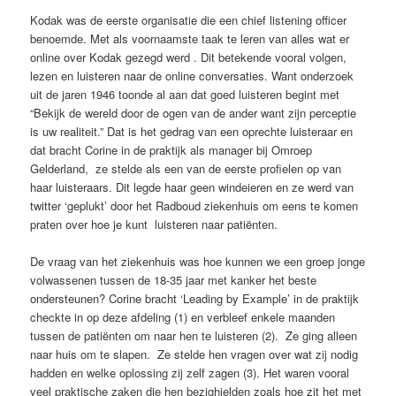
Kodak was de eerste organisatie die een chief listening officer
benoemde. Met als voornaamste taak te leren van alles wat er
online over Kodak gezegd werd . Dit betekende vooral volgen,
lezen en luisteren naar de online conversaties. Want onderzoek
uit de jaren 1946 toonde al aan dat goed luisteren begint met
“Bekijk de wereld door de ogen van de ander want zijn perceptie
is uw realiteit.” Dat is het gedrag van een oprechte luisteraar en
dat bracht Corine in de praktijk als manager bij Omroep
Gelderland, ze stelde als een van de eerste profielen op van
haar luisteraars. Dit legde haar geen windeieren en ze werd van
twitter ‘geplukt’ door het Radboud ziekenhuis om eens te komen
praten over hoe je kunt luisteren naar patiënten.
De vraag van het ziekenhuis was hoe kunnen we een groep jonge
volwassenen tussen de 18-35 jaar met kanker het beste
ondersteunen? Corine bracht ‘Leading by Example’ in de praktijk
checkte in op deze afdeling (1) en verbleef enkele maanden
tussen de patiënten om naar hen te luisteren (2). Ze ging alleen
naar huis om te slapen. Ze stelde hen vragen over wat zij nodig
hadden en welke oplossing zij zelf zagen (3). Het waren vooral
veel praktische zaken die hen bezighielden zoals hoe zit het met