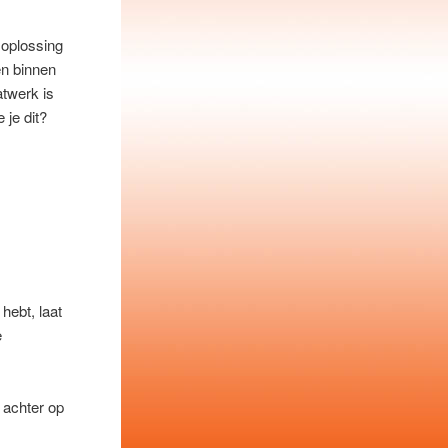
 oplossing
en binnen
twerk is
 je dit?
hebt, laat
e
 achter op