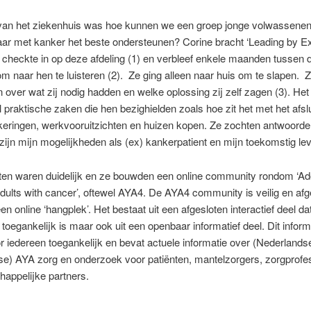
van het ziekenhuis was hoe kunnen we een groep jonge volwassenen
aar met kanker het beste ondersteunen? Corine bracht ‘Leading by E
k checkte in op deze afdeling (1) en verbleef enkele maanden tussen 
om naar hen te luisteren (2). Ze ging alleen naar huis om te slapen. Z
 over wat zij nodig hadden en welke oplossing zij zelf zagen (3). He
l praktische zaken die hen bezighielden zoals hoe zit het met het afsl
keringen, werkvooruitzichten en huizen kopen. Ze zochten antwoorde
zijn mijn mogelijkheden als (ex) kankerpatient en mijn toekomstig le
ten waren duidelijk en ze bouwden een online community rondom ‘Ad
ults with cancer’, oftewel AYA4. De AYA4 community is veilig en a
en online ‘hangplek’. Het bestaat uit een afgesloten interactief deel da
 toegankelijk is maar ook uit een openbaar informatief deel. Dit infor
or iedereen toegankelijk en bevat actuele informatie over (Nederlands
se) AYA zorg en onderzoek voor patiënten, mantelzorgers, zorgprofe
appelijke partners.