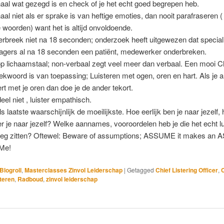
aal wat gezegd is en check of je het echt goed begrepen heb.
aal niet als er sprake is van heftige emoties, dan nooit parafraseren (
 woorden) want het is altijd onvoldoende.
rbreek niet na 18 seconden; onderzoek heeft uitgewezen dat special
gers al na 18 seconden een patiënt, medewerker onderbreken.
op lichaamstaal; non-verbaal zegt veel meer dan verbaal. Een mooi 
ekwoord is van toepassing; Luisteren met ogen, oren en hart. Als je a
ert met je oren dan doe je de ander tekort.
eel niet , luister empathisch.
ls laatste waarschijnlijk de moeilijkste. Hoe eerlijk ben je naar jezelf,
ter je naar jezelf? Welke aannames, vooroordelen heb je die het echt lu
eg zitten? Oftewel: Beware of assumptions; ASSUME it makes an A
Me!
Blogroll
,
Masterclasses Zinvol Leiderschap
|
Getagged
Chief Listering Officer
,
steren
,
Radboud
,
zinvol leiderschap