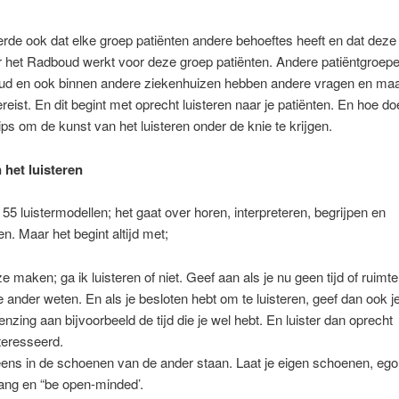
eerde ook dat elke groep patiënten andere behoeftes heeft en dat deze
r het Radboud werkt voor deze groep patiënten. Andere patiëntgroep
ud en ook binnen andere ziekenhuizen hebben andere vragen en maa
reist. En dit begint met oprecht luisteren naar je patiënten. En hoe doe
ips om de kunst van het luisteren onder de knie te krijgen.
 het luisteren
l 55 luistermodellen; het gaat over horen, interpreteren, begrijpen en
n. Maar het begint altijd met;
e maken; ga ik luisteren of niet. Geef aan als je nu geen tijd of ruimte 
de ander weten. En als je besloten hebt om te luisteren, geef dan ook j
enzing aan bijvoorbeeld de tijd die je wel hebt. En luister dan oprecht
teresseerd.
ens in de schoenen van de ander staan. Laat je eigen schoenen, ego
ang en “be open-minded’.