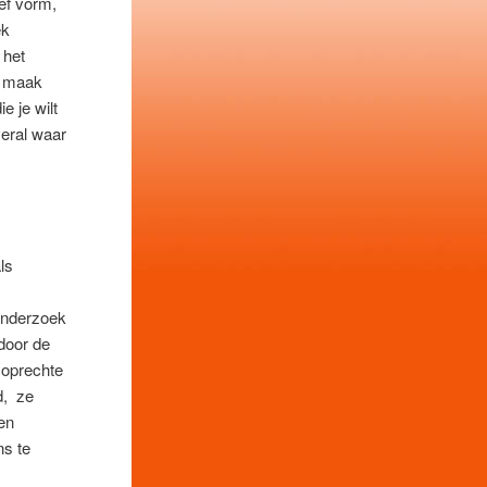
ef vorm,
ek
 het
), maak
e je wilt
veral waar
ls
 onderzoek
 door de
n oprechte
d, ze
een
ns te