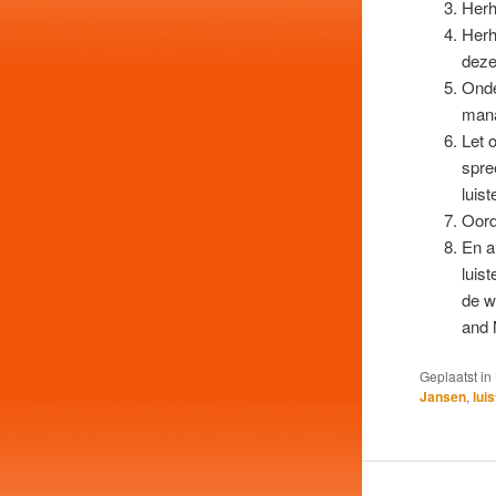
Herh
Herh
deze
Onde
mana
Let 
spre
luist
Oord
En a
luis
de w
and 
Geplaatst in
Jansen
,
lui