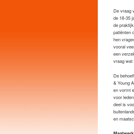
De vraag 
de 18-35 j
de praktij
patiënten 
hen vragen
vooral vee
een verze
vraag wat 
De behoef
& Young Ad
en vormt e
voor leden
deel is vo
buitenland
en maatsch
Maatwerk