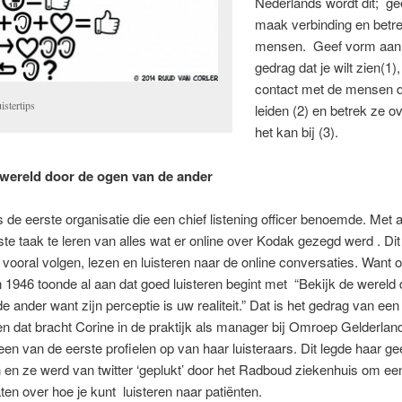
Nederlands wordt dit; ge
maak verbinding en betr
mensen. Geef vorm aan
gedrag dat je wilt zien(1
contact met de mensen di
istertips
leiden (2) en betrek ze o
het kan bij (3).
 wereld door de ogen van de ander
de eerste organisatie die een chief listening officer benoemde. Met a
e taak te leren van alles wat er online over Kodak gezegd werd . Dit
vooral volgen, lezen en luisteren naar de online conversaties. Want
en 1946 toonde al aan dat goed luisteren begint met “Bekijk de wereld
e ander want zijn perceptie is uw realiteit.” Dat is het gedrag van ee
 en dat bracht Corine in de praktijk als manager bij Omroep Gelderlan
 een van de eerste profielen op van haar luisteraars. Dit legde haar g
 en ze werd van twitter ‘geplukt’ door het Radboud ziekenhuis om ee
en over hoe je kunt luisteren naar patiënten.