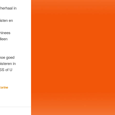
 herhaal in
isten en
Chinees
lleen
 hoe goed
isteren in
SS of U
Corine