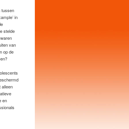
 tussen
xample’ in
de
e stelde
t waren
uiten van
n op de
ven?
olescents
fgeschermd
t alleen
matieve
e en
ssionals