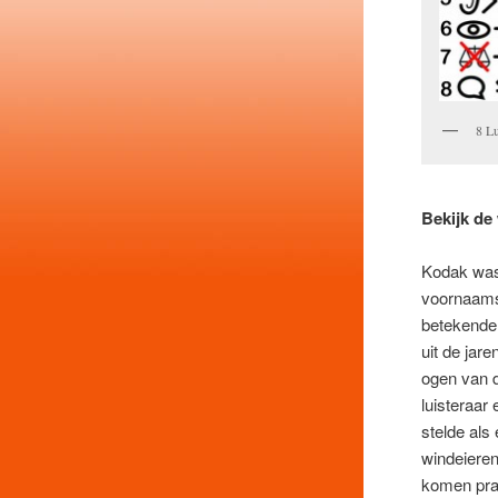
8 Lu
Bekijk de
Kodak was 
voornaamst
betekende 
uit de jar
ogen van d
luisteraar
stelde als
windeieren
komen prat