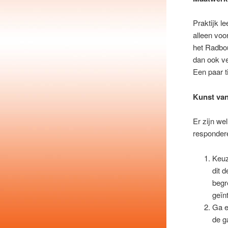
Praktijk l
alleen voo
het Radbo
dan ook ve
Een paar t
Kunst van
Er zijn we
respondere
Keuz
dit 
begr
geïn
Ga e
de g