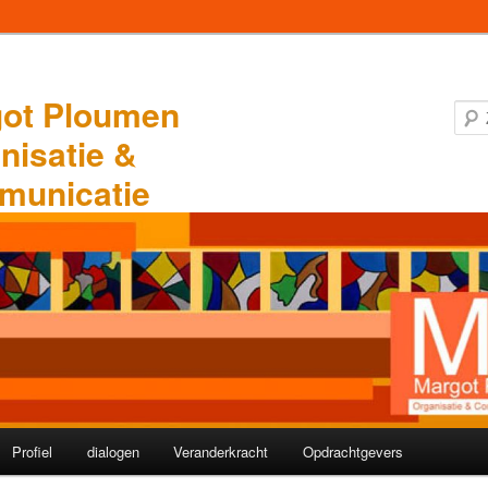
ot Ploumen
nisatie &
municatie
Profiel
dialogen
Veranderkracht
Opdrachtgevers