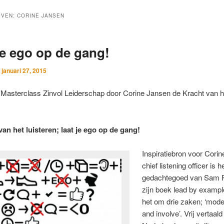
EVEN:
CORINE JANSEN
je ego op de gang!
p
januari 27, 2015
. Masterclass Zinvol Leiderschap door Corine Jansen de Kracht van h
an het luisteren; laat je ego op de gang!
Inspiratiebron voor Cori
chief listening officer is h
gedachtegoed van Sam P
zijn boek lead by example
het om drie zaken; ‘mode
and involve’. Vrij vertaald