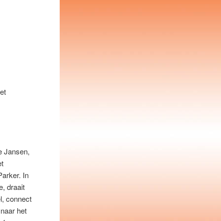
et
ne Jansen,
et
arker. In
, draait
l, connect
 naar het