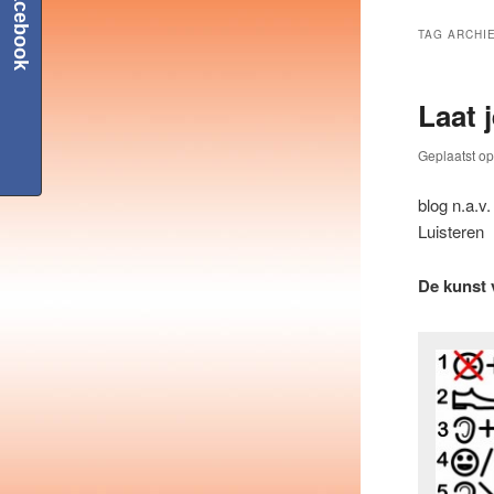
Facebook
TAG ARCHI
Laat 
Geplaatst o
blog n.a.v
Luisteren
De kunst v